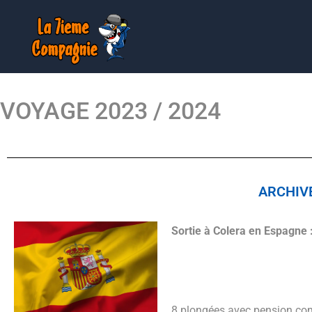
Aller
au
contenu
VOYAGE 2023 / 2024
ARCHIVE
Sortie à Colera en Espagne 
8 plongées avec pension co