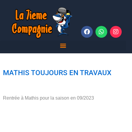
Aller
au
contenu
F
W
I
a
h
n
c
a
s
e
t
t
b
s
a
o
a
g
o
p
r
k
p
a
MATHIS TOUJOURS EN TRAVAUX
m
Rentrée à Mathis pour la saison en 09/2023